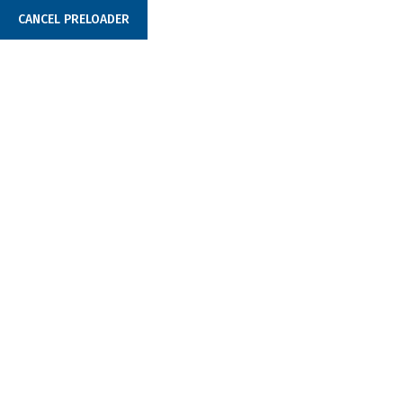
CANCEL PRELOADER
+381 (0)11 377 4452
office@tabbaterije.rs
LI-ION Baterije
Home
LI-ION baterije