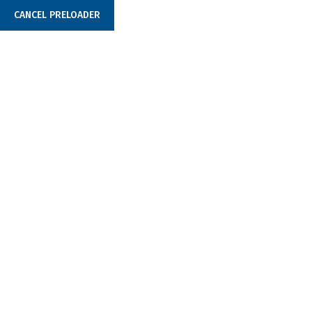
CANCEL PRELOADER
+381 (0)11 377 4452
office@tabbaterije.rs
Trakcione Baterije
Home
Trakcione baterije