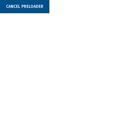
CANCEL PRELOADER
+381 (0)11 377 4452
office@tabbaterije.rs
TAB OEM
Home
TAB OEM