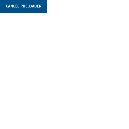
CANCEL PRELOADER
+381 (0)11 377 4452
office@tabbaterije.rs
TAB POLAR TRUCK
Home
TAB POLAR TRUCK