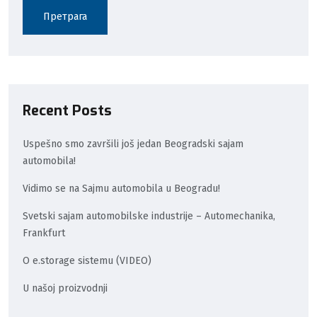
Претрага
Recent Posts
Uspešno smo završili još jedan Beogradski sajam
automobila!
Vidimo se na Sajmu automobila u Beogradu!
Svetski sajam automobilske industrije – Automechanika,
Frankfurt
O e.storage sistemu (VIDEO)
U našoj proizvodnji