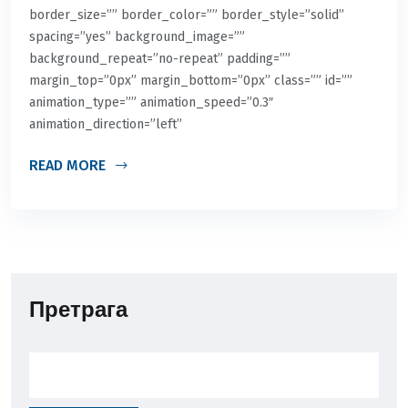
border_size=”” border_color=”” border_style=”solid”
spacing=”yes” background_image=””
background_repeat=”no-repeat” padding=””
margin_top=”0px” margin_bottom=”0px” class=”” id=””
animation_type=”” animation_speed=”0.3″
animation_direction=”left”
READ MORE
Претрага