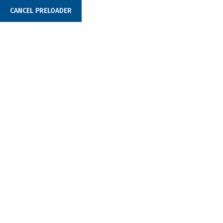
CANCEL PRELOADER
+381 (0)11 377 4452
office@tabbaterije.rs
Дан:
17. Август 2023.
Home
17.08.2023